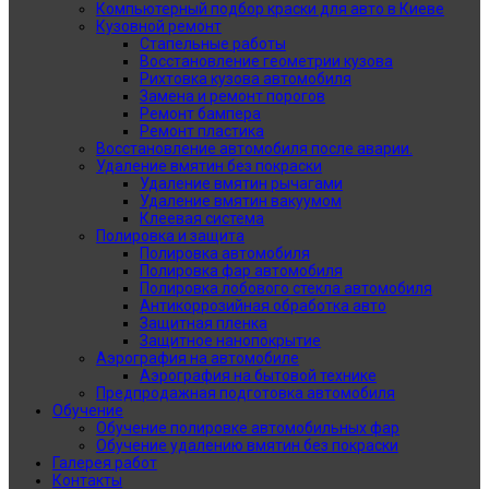
Компьютерный подбор краски для авто в Киеве
Кузовной ремонт
Стапельные работы
Восстановление геометрии кузова
Рихтовка кузова автомобиля
Замена и ремонт порогов
Ремонт бампера
Ремонт пластика
Восстановление автомобиля после аварии.
Удаление вмятин без покраски
Удаление вмятин рычагами
Удаление вмятин вакуумом
Клеевая система
Полировка и защита
Полировка автомобиля
Полировка фар автомобиля
Полировка лобового стекла автомобиля
Антикоррозийная обработка авто
Защитная пленка
Защитное нанопокрытие
Аэрография на автомобиле
Аэрография на бытовой технике
Предпродажная подготовка автомобиля
Обучение
Обучение полировке автомобильных фар
Обучение удалению вмятин без покраски
Галерея работ
Контакты