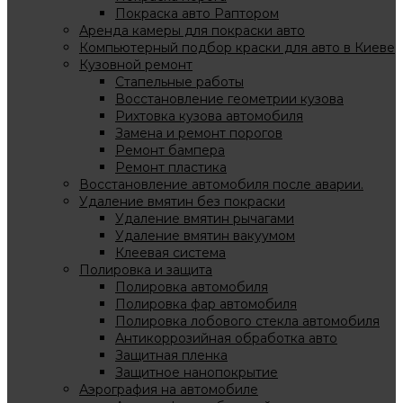
Покраска авто Раптором
Аренда камеры для покраски авто
Компьютерный подбор краски для авто в Киеве
Кузовной ремонт
Стапельные работы
Восстановление геометрии кузова
Рихтовка кузова автомобиля
Замена и ремонт порогов
Ремонт бампера
Ремонт пластика
Восстановление автомобиля после аварии.
Удаление вмятин без покраски
Удаление вмятин рычагами
Удаление вмятин вакуумом
Клеевая система
Полировка и защита
Полировка автомобиля
Полировка фар автомобиля
Полировка лобового стекла автомобиля
Антикоррозийная обработка авто
Защитная пленка
Защитное нанопокрытие
Аэрография на автомобиле