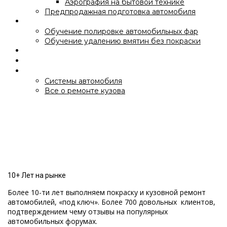
Аэрография на бытовой технике
Предпродажная подготовка автомобиля
Обучение
Обучение полировке автомобильных фар
Обучение удалению вмятин без покраски
Галерея работ
Контакты
Статьи
Системы автомобиля
Все о ремонте кузова
10+ Лет на рынке
ПОЛНАЯ
ПЕРЕКРАСКА
Более 10-ти лет выполняем покраску и кузовной ремонт
ВАШЕГО АВТОМОБИЛЯ
автомобилей, «под ключ». Более 700 довольных клиентов,
подтверждением чему отзывы на популярных
автомобильных форумах.