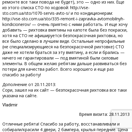
ремонте все таки повода не будет), это — одно из них. Еще
из этого списка СТО по ходовой: http://vse-
sto.com.ua/sto/1070-servis-avto-s/ и по кондиционерам:
http://vse-sto.com.ua/sto/335-remont-i-zapravka-avtomobilnyh-
kondicionerov/ — очень приятно с ними работать. И еще хочу
добавить — рихтовка вмятины на капоте была без покраски,
хотя на СТО не афишируется безпокрасочная рихтовка, но
все было сделано в лучшем виде. Остальные непрофильные
(не специализирующиеся на безпокрасочной рихтовке) СТО
даже не хотели браться за эту вмятину, а если и брались —
ничего не гарантировали — под вмятиной были силовые
элементы. В общем желаю ребятам дальше развиваться без
потери для качества работ. Всего хорошего и еще раз
спасибо за работу!
Дополнение от 20.11.2013:
Сори, зашел на их сайт — безпокрасочная рихтовка все таки
указана на сайте.
Vladimir
Время визита: 28.11.2013
Отличные ребята! Спасибо за работу, восстанавливали и
собирали/красили 4 двери, 2 бампера, крылья передние. Цена