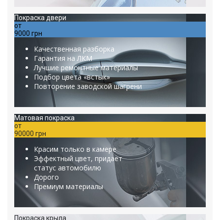
Покраска двери
от
9000 грн
Качественная разборка
Гарантия на ЛКМ
Лучшие ремонтные материалы
Подбор цвета «встык»
Повторение заводской шагрени
Матовая покраска
от
90000 грн
Красим только в камере
Эффектный цвет, придает
статус автомобилю
Дорого
Премиум материалы
Покраска крыла