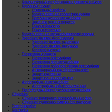
Компьютерный подбор краски для авто в Киеве
Кузовной ремонт
Стапельные работы
Восстановление геометрии кузова
Рихтовка кузова автомобиля
Замена и ремонт порогов
Ремонт бампера
Ремонт пластика
Восстановление автомобиля после аварии.
Удаление вмятин без покраски
Удаление вмятин рычагами
Удаление вмятин вакуумом
Клеевая система
Полировка и защита
Полировка автомобиля
Полировка фар автомобиля
Полировка лобового стекла автомобиля
Антикоррозийная обработка авто
Защитная пленка
Защитное нанопокрытие
Аэрография на автомобиле
Аэрография на бытовой технике
Предпродажная подготовка автомобиля
Обучение
Обучение полировке автомобильных фар
Обучение удалению вмятин без покраски
Галерея работ
Контакты