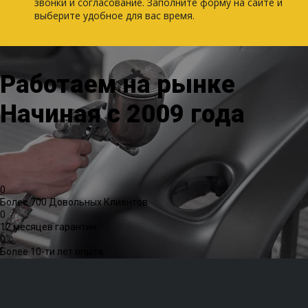
звонки и согласование. Заполните форму на сайте и
выберите удобное для вас время.
Работаем на рынке
Начиная с 2009 года
0
Более 700 Довольных Клиентов
0
12 месяцев гарантии
0
Более 10-ти лет опыта