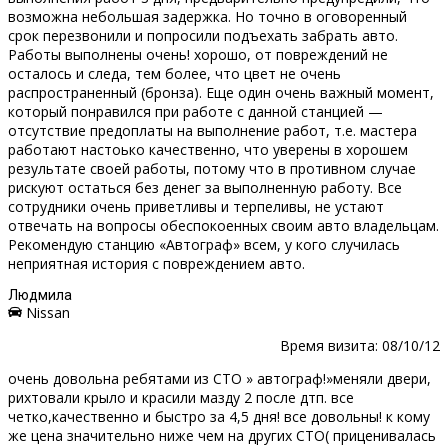
возможна небольшая задержка. Но точно в оговоренный
срок перезвонили и попросили подъехать забрать авто.
Работы выполнены очень! хорошо, от повреждений не
осталось и следа, тем более, что цвет не очень
распространенный (бронза). Еще один очень важный момент,
который понравился при работе с данной станцией —
отсутствие предоплаты на выполнение работ, т.е. мастера
работают настоько качественно, что уверены в хорошем
результате своей работы, потому что в противном случае
рискуют остаться без денег за выполненную работу. Все
сотрудники очень приветливы и терпеливы, не устают
отвечать на вопросы обеспокоенных своим авто владельцам.
Рекомендую станцию «Автограф» всем, у кого случилась
неприятная история с повреждением авто.
Людмила
Nissan
Время визита: 08/10/12
очень довольна ребятами из СТО » автограф!»меняли двери,
рихтовали крыло и красили мазду 2 после дтп. все
четко,качественно и быстро за 4,5 дня! все довольны! к кому
же цена значительно ниже чем на других СТО( приценивалась