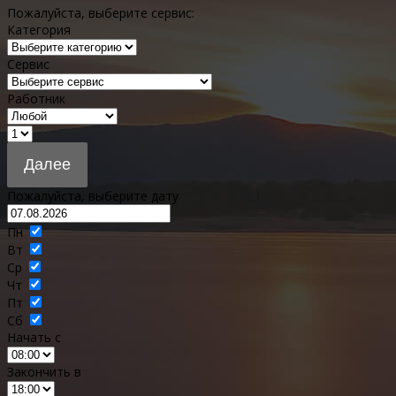
Пожалуйста, выберите сервис:
Категория
Сервис
Работник
Далее
Пожалуйста, выберите дату
Пн
Вт
Ср
Чт
Пт
Сб
Начать с
Закончить в