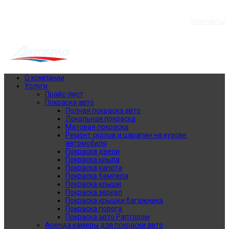
Пн-Пт: 9:30 - 18:30 Сб: 10:00 - 16:00
Контакты
(073) 324 95 72
О компании
Услуги
Прайс-лист
Покраска авто
Полная покраска авто
Локальная покраска
Матовая покраска
Ремонт сколов и царапин на кузове
автомобиля
Покраска двери
Покраска крыла
Покраска капота
Покраска бампера
Покраска крыши
Покраска зеркал
Покраска крышки багажника
Покраска порога
Покраска авто Раптором
Аренда камеры для покраски авто