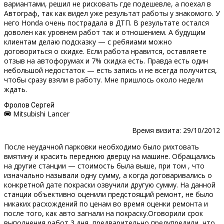
вариантами, решил не рисковать где подешевле, а поехал в
Автограф, так как видел уже результат работы у знакомого. У
него Honda очень пострадала в ДТП. В результате остался
доволен как уровнем работ так и отношением. А будущим
клиентам делаю подсказку — с ребяиами можно
договориться о скидке. Если работа нравится, оставляете
отзыв на автофорумах и 7% скидка есть. Правда есть один
небольшой недостаток — есть запись и не всегда получится,
чтобы сразу взяли в работу. Мне пришлось около недели
ждать.
Фролов Сергей
Mitsubishi Lancer
Время визита: 29/10/2012
После неудачной парковки необходимо было рихтовать
вмятину и красить переднюю дверцу на машине. Обращались
на другие станции — стоимость была выше, при том , что
изначально называли одну сумму, а когда договаривались о
конкретной дате покраски озвучили другую сумму. На данной
станции объективно оценили предстоящий ремонт, не было
никаких расхождений по ценам во время оценки ремонта и
после того, как авто загнали на покраску.Оговорили срок
выполнения работ 3 дня, предварительно предупредили, что