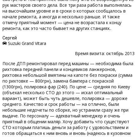
рук мастеров своего дела. Все три раза работа выполнялась
на высочайшем уровне и в сроки о которых сообщалось в
начале ремонта, а иногда и несколько раньше. И также
отмечу приятный момент — цена не возрастала к концу
ремонта, как это часто бывает на других станциях..
Сергей
Suzuki Grand Vitara
Время визита: октябрь 2013
После ДТП ремонтировал перед машины — необходима была
рихтовка передней панели и концевиков ланжеронов,
рихтовка небольшой вмятины на капоте без покраски (сумма
по рихтовке — 800грн), замена бампера с покраской
(1300грн), полировка фар (240). По цене — средняя по Киеву
(объехал несколько СТО до этого — искал оптимальный
вариант), может быть чуть дешевле, полировка — дороже
среднего. Качество и срок работы — на отлично, были
небольшие недочеты по сборке, но устранили сразу же при
выдаче. По персоналу — адекватный менеджер и очень
приятный в общении маляр. Хочу добавить что существуют
СТО которым платишь деньги за работу с удовольствием и
готов обращаться к ним вновь и вновь (надеюсь в кузовном