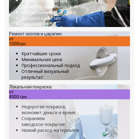
Возможен любой цвет,
добавить уникальность авто
Автомобиль, как новый
Высокое качество
Гарантия
Ремонт сколов и царапин
от
1000грн.
Кратчайшие сроки
Минимальная цена
Профессиональный подход
Отличный визуальный
результат
Локальная покраска
от
4000 грн.
Недорогая покраска,
экономит деньги и время
Сохраняем
заводское покрытие
Низкий расход материалов