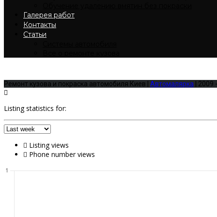
Обучение удалению вмятин без покраски
Галерея работ
Контакты
Статьи
Системы автомобиля
Все о ремонте кузова
Покраска крыла
Ремонт кузова и покраска автомобиля Киев |
Автомалярка
| 2009 
Listing statistics for:
Listing views
Phone number views