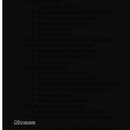
Кузовной ремонт
Стапельные работы
Восстановление геометрии кузова
Рихтовка кузова автомобиля
Замена и ремонт порогов
Ремонт бампера
Ремонт пластика
Восстановление автомобиля после аварии.
Удаление вмятин без покраски
Удаление вмятин рычагами
Удаление вмятин вакуумом
Клеевая система
Полировка и защита
Полировка автомобиля
Полировка фар автомобиля
Полировка лобового стекла автомобиля
Антикоррозийная обработка авто
Защитная пленка
Защитное нанопокрытие
Аэрография на автомобиле
Аэрография на бытовой технике
Предпродажная подготовка автомобиля
Обучение
Обучение полировке автомобильных фар