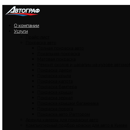
О компании
Услуги
Прайс-лист
Покраска авто
Полная покраска авто
Локальная покраска
Матовая покраска
Ремонт сколов и царапин на кузове автомо
Покраска двери
Покраска крыла
Покраска капота
Покраска бампера
Покраска крыши
Покраска зеркал
Покраска крышки багажника
Покраска порога
Покраска авто Раптором
Аренда камеры для покраски авто
Компьютерный подбор краски для авто в Киеве