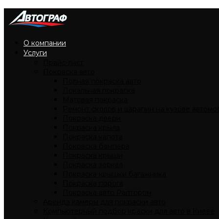
О компании
Услуги
Прайс-лист
Покраска авто
Полная покраска авто
Локальная покраска
Матовая покраска
Ремонт сколов и царапин на кузове автомо
Покраска двери
Покраска крыла
Покраска капота
Покраска бампера
Покраска крыши
Покраска зеркал
Покраска крышки багажника
Покраска порога
Покраска авто Раптором
Аренда камеры для покраски авто
Компьютерный подбор краски для авто в Киеве