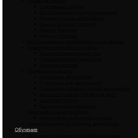
Кузовной ремонт
Стапельные работы
Восстановление геометрии кузова
Рихтовка кузова автомобиля
Замена и ремонт порогов
Ремонт бампера
Ремонт пластика
Восстановление автомобиля после аварии.
Удаление вмятин без покраски
Удаление вмятин рычагами
Удаление вмятин вакуумом
Клеевая система
Полировка и защита
Полировка автомобиля
Полировка фар автомобиля
Полировка лобового стекла автомобиля
Антикоррозийная обработка авто
Защитная пленка
Защитное нанопокрытие
Аэрография на автомобиле
Аэрография на бытовой технике
Предпродажная подготовка автомобиля
Обучение
Обучение полировке автомобильных фар