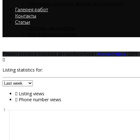
Обучение удалению вмятин без покраски
Галерея работ
Контакты
Статьи
Системы автомобиля
Все о ремонте кузова
Покраска капота
Ремонт кузова и покраска автомобиля Киев |
Автомалярка
| 2009 
Listing statistics for:
Listing views
Phone number views