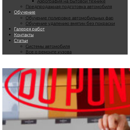
Аэрография на бытовой технике
Предпродажная подготовка автомобиля
Обучение
Обучение полировке автомобильных фар
Обучение удалению вмятин без покраски
Галерея работ
Контакты
Статьи
Системы автомобиля
Все о ремонте кузова
Покраска бытовой техники.