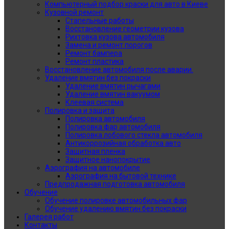
Компьютерный подбор краски для авто в Киеве
Кузовной ремонт
Стапельные работы
Восстановление геометрии кузова
Рихтовка кузова автомобиля
Замена и ремонт порогов
Ремонт бампера
Ремонт пластика
Восстановление автомобиля после аварии.
Удаление вмятин без покраски
Удаление вмятин рычагами
Удаление вмятин вакуумом
Клеевая система
Полировка и защита
Полировка автомобиля
Полировка фар автомобиля
Полировка лобового стекла автомобиля
Антикоррозийная обработка авто
Защитная пленка
Защитное нанопокрытие
Аэрография на автомобиле
Аэрография на бытовой технике
Предпродажная подготовка автомобиля
Обучение
Обучение полировке автомобильных фар
Обучение удалению вмятин без покраски
Галерея работ
Контакты