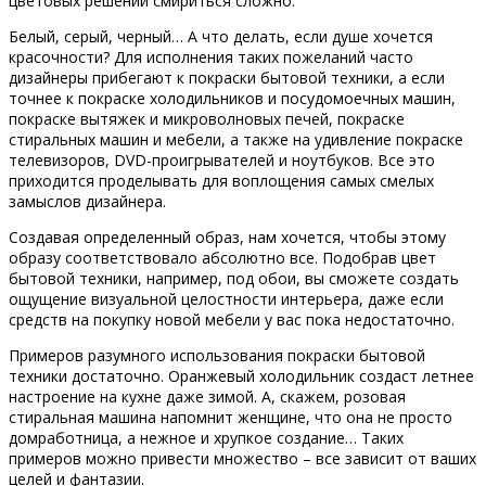
цветовых решений смириться сложно.
Белый, серый, черный… А что делать, если душе хочется
красочности? Для исполнения таких пожеланий часто
дизайнеры прибегают к покраски бытовой техники, а если
точнее к покраске холодильников и посудомоечных машин,
покраске вытяжек и микроволновых печей, покраске
стиральных машин и мебели, а также на удивление покраске
телевизоров, DVD-проигрывателей и ноутбуков. Все это
приходится проделывать для воплощения самых смелых
замыслов дизайнера.
Создавая определенный образ, нам хочется, чтобы этому
образу соответствовало абсолютно все. Подобрав цвет
бытовой техники, например, под обои, вы сможете создать
ощущение визуальной целостности интерьера, даже если
средств на покупку новой мебели у вас пока недостаточно.
Примеров разумного использования покраски бытовой
техники достаточно. Оранжевый холодильник создаст летнее
настроение на кухне даже зимой. А, скажем, розовая
стиральная машина напомнит женщине, что она не просто
домработница, а нежное и хрупкое создание… Таких
примеров можно привести множество – все зависит от ваших
целей и фантазии.