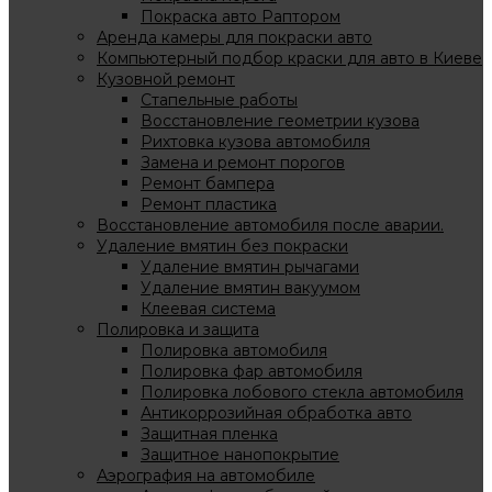
Покраска авто Раптором
Аренда камеры для покраски авто
Компьютерный подбор краски для авто в Киеве
Кузовной ремонт
Стапельные работы
Восстановление геометрии кузова
Рихтовка кузова автомобиля
Замена и ремонт порогов
Ремонт бампера
Ремонт пластика
Восстановление автомобиля после аварии.
Удаление вмятин без покраски
Удаление вмятин рычагами
Удаление вмятин вакуумом
Клеевая система
Полировка и защита
Полировка автомобиля
Полировка фар автомобиля
Полировка лобового стекла автомобиля
Антикоррозийная обработка авто
Защитная пленка
Защитное нанопокрытие
Аэрография на автомобиле