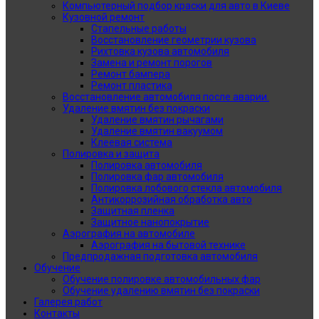
Компьютерный подбор краски для авто в Киеве
Кузовной ремонт
Стапельные работы
Восстановление геометрии кузова
Рихтовка кузова автомобиля
Замена и ремонт порогов
Ремонт бампера
Ремонт пластика
Восстановление автомобиля после аварии.
Удаление вмятин без покраски
Удаление вмятин рычагами
Удаление вмятин вакуумом
Клеевая система
Полировка и защита
Полировка автомобиля
Полировка фар автомобиля
Полировка лобового стекла автомобиля
Антикоррозийная обработка авто
Защитная пленка
Защитное нанопокрытие
Аэрография на автомобиле
Аэрография на бытовой технике
Предпродажная подготовка автомобиля
Обучение
Обучение полировке автомобильных фар
Обучение удалению вмятин без покраски
Галерея работ
Контакты