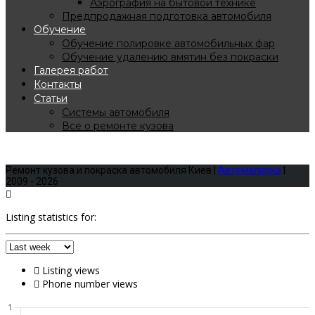
Аэрография на бытовой технике
Предпродажная подготовка автомобиля
Обучение
Обучение полировке автомобильных фар
Обучение удалению вмятин без покраски
Галерея работ
Контакты
Статьи
Системы автомобиля
Все о ремонте кузова
Покраска автомобилей Ford
Ремонт кузова и покраска автомобиля Киев |
Автомалярка
|
2009 - 2026
Listing statistics for:
Listing views
Phone number views