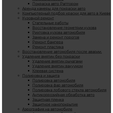
Покраска авто Раптором
Аренда камеры для покраски авто
Компьютерный подбор краски для авто в Киеве
Кузовной ремонт
Стапельные работы
Восстановление геометрии кузова
Рихтовка кузова автомобиля
Замена и ремонт порогов
Ремонт бампера
Ремонт пластика
Восстановление автомобиля после аварии.
Удаление вмятин без покраски
Удаление вмятин рычагами
Удаление вмятин вакуумом
Клеевая система
Полировка и защита
Полировка автомобиля
Полировка фар автомобиля
Полировка лобового стекла автомобиля
Антикоррозийная обработка авто
Защитная пленка
Защитное нанопокрытие
Аэрография на автомобиле