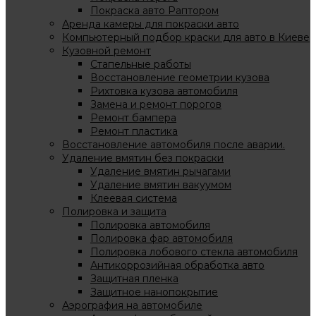
Покраска авто Раптором
Аренда камеры для покраски авто
Компьютерный подбор краски для авто в Киеве
Кузовной ремонт
Стапельные работы
Восстановление геометрии кузова
Рихтовка кузова автомобиля
Замена и ремонт порогов
Ремонт бампера
Ремонт пластика
Восстановление автомобиля после аварии.
Удаление вмятин без покраски
Удаление вмятин рычагами
Удаление вмятин вакуумом
Клеевая система
Полировка и защита
Полировка автомобиля
Полировка фар автомобиля
Полировка лобового стекла автомобиля
Антикоррозийная обработка авто
Защитная пленка
Защитное нанопокрытие
Аэрография на автомобиле