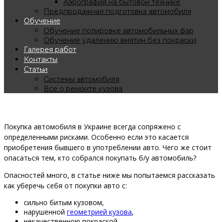
Аэрография на бытовой технике
Предпродажная подготовка автомобиля
Обучение
Обучение полировке автомобильных фар
Обучение удалению вмятин без покраски
Галерея работ
Контакты
Статьи
Системы автомобиля
Все о ремонте кузова
Рекомендации при покупке б/у автомобиля
Покупка автомобиля в Украине всегда сопряжено с
определенными рисками. Особенно если это касается
приобретения бывшего в употреблении авто. Чего же стоит
опасаться тем, кто собрался покупать б/у автомобиль?
Опасностей много, в статье ниже мы попытаемся рассказать
как уберечь себя от покупки авто с:
сильно битым кузовом,
нарушенной
геометрией кузова
,
некачественною покраской,