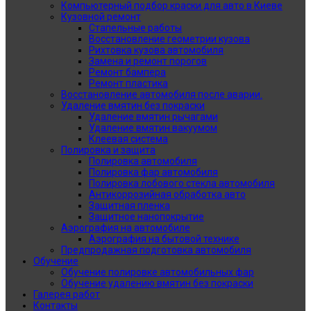
Компьютерный подбор краски для авто в Киеве
Кузовной ремонт
Стапельные работы
Восстановление геометрии кузова
Рихтовка кузова автомобиля
Замена и ремонт порогов
Ремонт бампера
Ремонт пластика
Восстановление автомобиля после аварии.
Удаление вмятин без покраски
Удаление вмятин рычагами
Удаление вмятин вакуумом
Клеевая система
Полировка и защита
Полировка автомобиля
Полировка фар автомобиля
Полировка лобового стекла автомобиля
Антикоррозийная обработка авто
Защитная пленка
Защитное нанопокрытие
Аэрография на автомобиле
Аэрография на бытовой технике
Предпродажная подготовка автомобиля
Обучение
Обучение полировке автомобильных фар
Обучение удалению вмятин без покраски
Галерея работ
Контакты