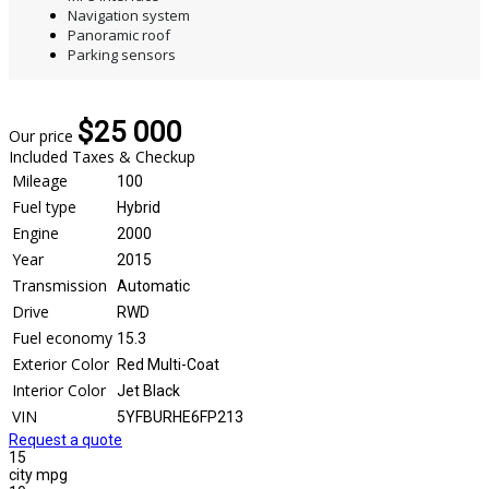
Navigation system
Panoramic roof
Parking sensors
$25 000
Our price
Included Taxes & Checkup
Mileage
100
Fuel type
Hybrid
Engine
2000
Year
2015
Transmission
Automatic
Drive
RWD
Fuel economy
15.3
Exterior Color
Red Multi-Coat
Interior Color
Jet Black
VIN
5YFBURHE6FP213
Request a quote
15
city mpg