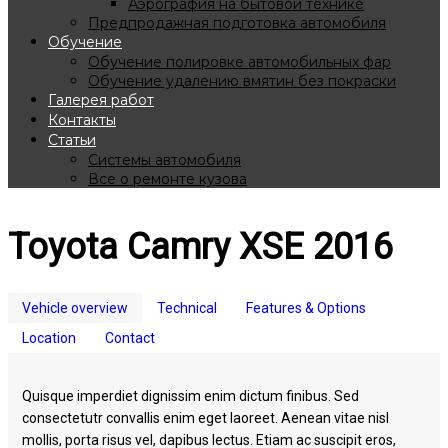
Аэрография на бытовой технике
Предпродажная подготовка автомобиля
Обучение
Обучение полировке автомобильных фар
Обучение удалению вмятин без покраски
Галерея работ
Контакты
Статьи
Системы автомобиля
Все о ремонте кузова
Toyota Camry XSE 2016
Vehicle overview
Technical
Features & Options
Location
Contact
Quisque imperdiet dignissim enim dictum finibus. Sed
consectetutr convallis enim eget laoreet. Aenean vitae nisl
mollis, porta risus vel, dapibus lectus. Etiam ac suscipit eros,