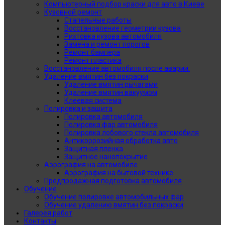
Компьютерный подбор краски для авто в Киеве
Кузовной ремонт
Стапельные работы
Восстановление геометрии кузова
Рихтовка кузова автомобиля
Замена и ремонт порогов
Ремонт бампера
Ремонт пластика
Восстановление автомобиля после аварии.
Удаление вмятин без покраски
Удаление вмятин рычагами
Удаление вмятин вакуумом
Клеевая система
Полировка и защита
Полировка автомобиля
Полировка фар автомобиля
Полировка лобового стекла автомобиля
Антикоррозийная обработка авто
Защитная пленка
Защитное нанопокрытие
Аэрография на автомобиле
Аэрография на бытовой технике
Предпродажная подготовка автомобиля
Обучение
Обучение полировке автомобильных фар
Обучение удалению вмятин без покраски
Галерея работ
Контакты