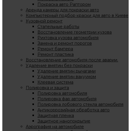
Покраска авто Раптором
Аренда камеры для покраски авто
Компьютерный подбор краски для авто в Киеве
Кузовной ремонт
Стапельные работы
Восстановление геометрии кузова
Рихтовка кузова автомобиля
Замена и ремонт порогов
Ремонт бампера
Ремонт пластика
Восстановление автомобиля после аварии.
Удаление вмятин без покраски
Удаление вмятин рычагами
Удаление вмятин вакуумом
Клеевая система
Полировка и защита
Полировка автомобиля
Полировка фар автомобиля
Полировка лобового стекла автомобиля
Антикоррозийная обработка авто
Защитная пленка
Защитное нанопокрытие
Аэрография на автомобиле