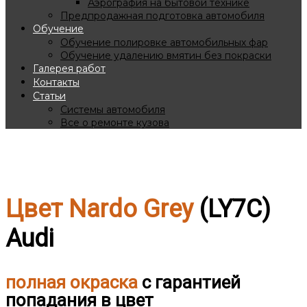
Аэрография на бытовой технике
Предпродажная подготовка автомобиля
Обучение
Обучение полировке автомобильных фар
Обучение удалению вмятин без покраски
Галерея работ
Контакты
Статьи
Системы автомобиля
Все о ремонте кузова
Покраска авто в Nardo Grey
Цвет Nardo Grey
(LY7C)
Audi
полная окраска
с гарантией
попадания в цвет